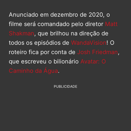
Anunciado em dezembro de 2020, o
filme será comandado pelo diretor
Matt
Shakman
, que brilhou na direção de
todos os episódios de
WandaVision
! O
roteiro fica por conta de
Josh Friedman
,
que escreveu o bilionário
Avatar: O
Caminho da Água
.
PUBLICIDADE