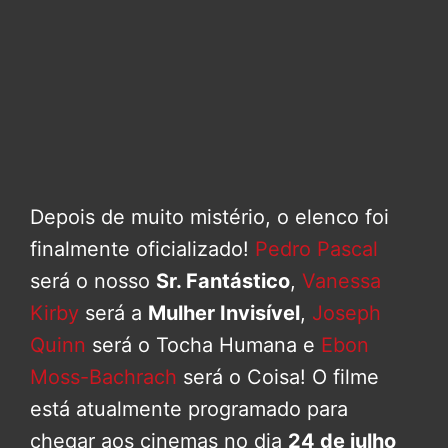
Depois de muito mistério, o elenco foi
finalmente oficializado!
Pedro Pascal
será o nosso
Sr. Fantástico
,
Vanessa
Kirby
será a
Mulher Invisível
,
Joseph
Quinn
será o Tocha Humana e
Ebon
Moss-Bachrach
será o Coisa! O filme
está atualmente programado para
chegar aos cinemas no dia
24 de julho