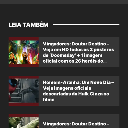
LEIA TAMBÉM
Vingadores: Doutor Destino –
Veja em HD todos os 3 pôsteres
de ‘Doomsday’ + 1 imagem
oficial com os 26 heróis do
filme
Homem-Aranha: Um Novo Dia –
Veja imagens oficiais
descartadas do Hulk Cinza no
filme
Vingadores: Doutor Destino –