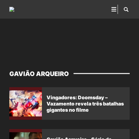
GAVIÃO ARQUEIRO
Vingadores: Doomsday –
Vazamento revela três batalhas
gigantes no filme