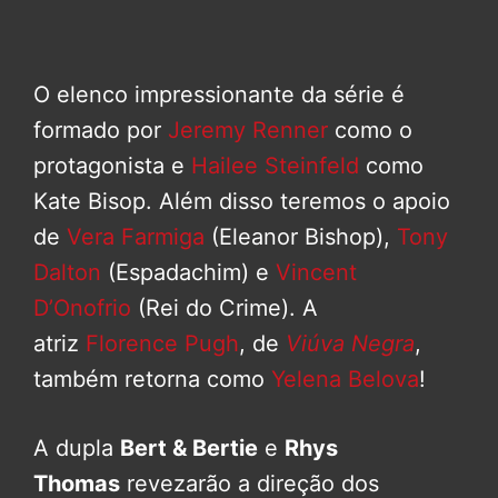
O elenco impressionante da série é
formado por
Jeremy Renner
como o
protagonista e
Hailee Steinfeld
como
Kate Bisop. Além disso teremos o apoio
de
Vera Farmiga
(Eleanor Bishop),
Tony
Dalton
(Espadachim) e
Vincent
D’Onofrio
(Rei do Crime). A
atriz
Florence Pugh
, de
Viúva Negra
,
também retorna como
Yelena Belova
!
A dupla
Bert & Bertie
e
Rhys
Thomas
revezarão a direção dos