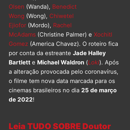
Olsen
(Wanda),
Benedict
Wong
(Wong),
Chiwetel
Ejiofor
(Mordo),
Rachel
McAdams
(Christine Palmer) e
Xochitl
Gomez
(America Chavez). O roteiro fica
por conta da estreante
Jade Halley
Bartlett
e
Michael Waldron
(
Loki
). Após
a alteração provocada pelo coronavírus,
o filme tem nova data marcada para os
cinemas brasileiros no dia
25 de março
de 2022
!
Leia TUDO SOBRE Doutor