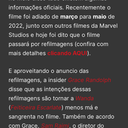
informações oficiais. Recentemente o
filme foi adiado de
março
para
maio
de
2022, junto com outros filmes da Marvel
Studios e hoje foi dito que o filme
passará por refilmagens (confira com
mais detalhes
clicando AQUI
).
E aproveitando o anuncio das
refilmagens, a insider
Grace Randolph
disse que as intenções dessas
refilmagens são tornar a
Wanda
(
Feiticeira Escarlate
) menos má e
sangrenta no filme. Também de acordo
com Grace,
Sam Raimi
, o diretor do