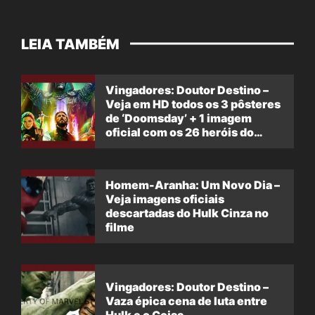
LEIA TAMBÉM
Vingadores: Doutor Destino –
Veja em HD todos os 3 pôsteres
de ‘Doomsday’ + 1 imagem
oficial com os 26 heróis do
filme
Homem-Aranha: Um Novo Dia –
Veja imagens oficiais
descartadas do Hulk Cinza no
filme
Vingadores: Doutor Destino –
Vaza épica cena de luta entre