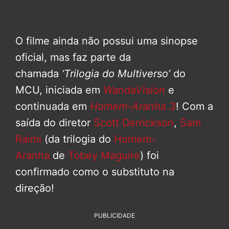
O filme ainda não possui uma sinopse
oficial, mas faz parte da
chamada
‘Trilogia do Multiverso’
do
MCU, iniciada em
WandaVision
e
continuada em
Homem-Aranha 3
! Com a
saída do diretor
Scott Derrickson
,
Sam
Raimi
(da trilogia do
Homem-
Aranha
de
Tobey Maguire
) foi
confirmado como o substituto na
direção!
PUBLICIDADE