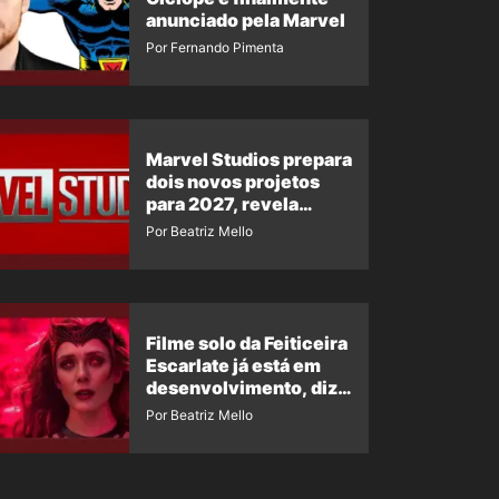
anunciado pela Marvel
Por Fernando Pimenta
Marvel Studios prepara
dois novos projetos
para 2027, revela
insider
Por Beatriz Mello
Filme solo da Feiticeira
Escarlate já está em
desenvolvimento, diz
insider
Por Beatriz Mello