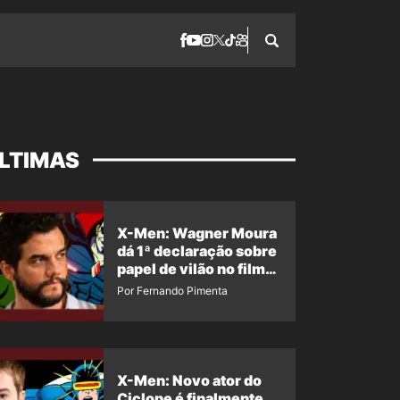
LTIMAS
X-Men: Wagner Moura
dá 1ª declaração sobre
papel de vilão no filme
da Marvel
Por Fernando Pimenta
X-Men: Novo ator do
Ciclope é finalmente