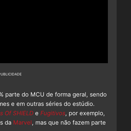
PUBLICIDADE
0% parte do MCU de forma geral, sendo
mes e em outras séries do estúdio.
s Of SHIELD
e
Fugitivos
, por exemplo,
ns da
Marvel
, mas que não fazem parte