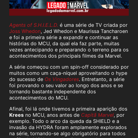
Agents of S.H.I.E.L.D.
é uma série de TV criada por
Joss Whedon
, Jed Whedon e Maurissa Tancharoen
e foi a primeira série a expandir e continuar as
histórias do MCU, da qual ela faz parte, muitas
vezes antecipando e preparando o terreno para os
acontecimentos dos principais filmes da Marvel.
A série começou com um spin-off considerado por
muitos como um caça-níquel aproveitando o hype
do sucesso de
Os Vingadores
. Entretanto, a série
foi provando o seu valor ao longo dos anos e se
tornando bastante independente dos
acontecimentos do MCU.
Afinal, foi lá onde tivemos a primeira aparição dos
Krees
no MCU, anos antes de
Capitã Marvel
, por
exemplo. Todo o arco da queda da SHIELD e a
invasão da HYDRA foram amplamente explorados
na série, tornando-se algo obrigatório para todos