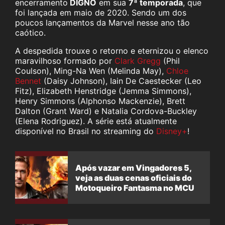
encerramento
DIGNO
em sua
7ª temporada
, que
foi lançada em maio de 2020. Sendo um dos
poucos lançamentos da Marvel nesse ano tão
caótico.
A despedida trouxe o retorno e eternizou o elenco
maravilhoso formado por
Clark Gregg
(Phil
Coulson), Ming-Na Wen (Melinda May),
Chloe
Bennet
(Daisy Johnson), Iain De Caestecker (Leo
Fitz), Elizabeth Henstridge (Jemma Simmons),
Henry Simmons (Alphonso Mackenzie), Brett
Dalton (Grant Ward) e Natalia Cordova-Buckley
(Elena Rodriguez). A série está atualmente
disponível no Brasil no streaming do
Disney+
!
Após vazar em Vingadores 5,
veja as duas cenas oficiais do
Motoqueiro Fantasma no MCU