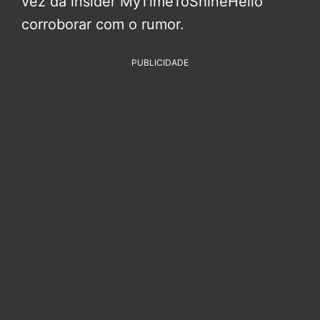
vez da insider MyTimeToShineHello
corroborar com o rumor.
PUBLICIDADE