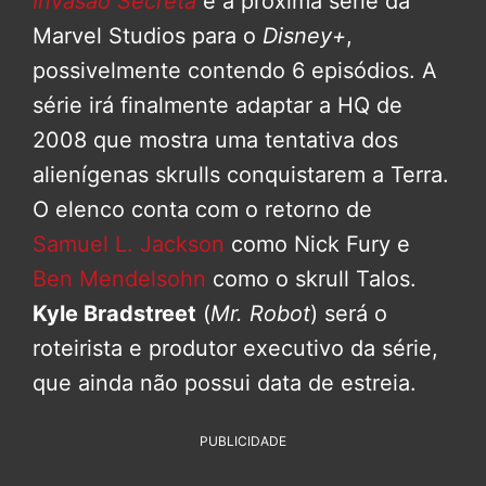
Invasão Secreta
é a próxima série da
Marvel Studios para o
Disney+
,
possivelmente contendo 6 episódios. A
série irá finalmente adaptar a HQ de
2008 que mostra uma tentativa dos
alienígenas skrulls conquistarem a Terra.
O elenco conta com o retorno de
Samuel L. Jackson
como Nick Fury e
Ben Mendelsohn
como o skrull Talos.
Kyle Bradstreet
(
Mr. Robot
) será o
roteirista e produtor executivo da série,
que ainda não possui data de estreia.
PUBLICIDADE