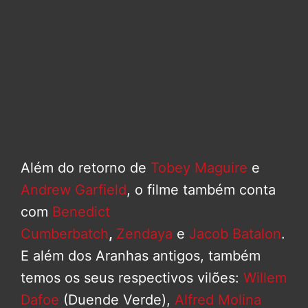
Além do retorno de
Tobey Maguire
e
Andrew Garfield
, o filme também conta
com
Benedict
Cumberbatch
,
Zendaya
e
Jacob Batalon
.
E além dos Aranhas antigos, também
temos os seus respectivos vilões:
Willem
Dafoe
(Duende Verde),
Alfred Molina