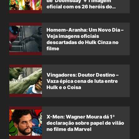
de ‘Doomsday’ + 1 imagem
oficial com os 26 heróis do
filme
Homem-Aranha: Um Novo Dia –
Veja imagens oficiais
descartadas do Hulk Cinza no
filme
Vingadores: Doutor Destino –
Vaza épica cena de luta entre
Hulk e o Coisa
X-Men: Wagner Moura dá 1ª
declaração sobre papel de vilão
no filme da Marvel