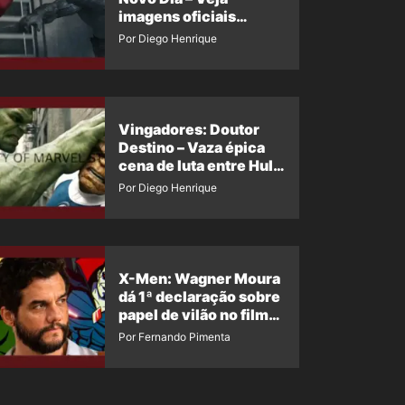
imagens oficiais
descartadas do Hulk
Por Diego Henrique
Cinza no filme
Vingadores: Doutor
Destino – Vaza épica
cena de luta entre Hulk
e o Coisa
Por Diego Henrique
X-Men: Wagner Moura
dá 1ª declaração sobre
papel de vilão no filme
da Marvel
Por Fernando Pimenta