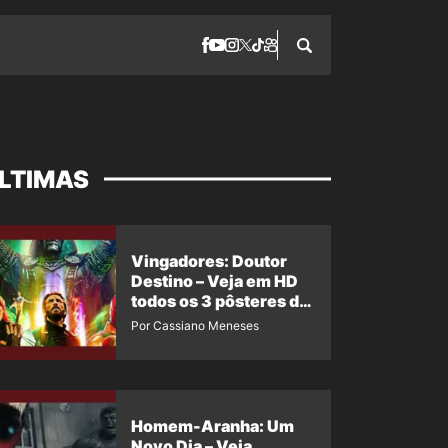
LTIMAS
Vingadores: Doutor
Destino – Veja em HD
todos os 3 pôsteres de
‘Doomsday’ + 1 imagem
Por Cassiano Meneses
oficial com os 26
heróis do filme
Homem-Aranha: Um
Novo Dia – Veja