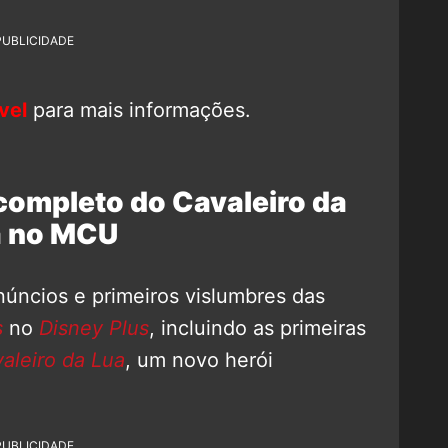
PUBLICIDADE
vel
para mais informações.
completo do Cavaleiro da
a no MCU
núncios e primeiros vislumbres das
s
no
Disney Plus
, incluindo as primeiras
aleiro da Lua
, um novo herói
PUBLICIDADE