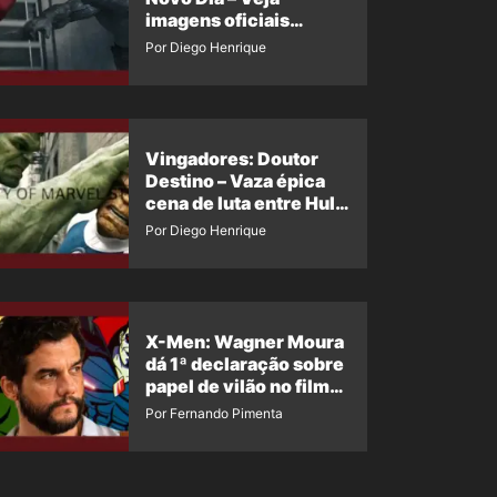
imagens oficiais
descartadas do Hulk
Por Diego Henrique
Cinza no filme
Vingadores: Doutor
Destino – Vaza épica
cena de luta entre Hulk
e o Coisa
Por Diego Henrique
X-Men: Wagner Moura
dá 1ª declaração sobre
papel de vilão no filme
da Marvel
Por Fernando Pimenta