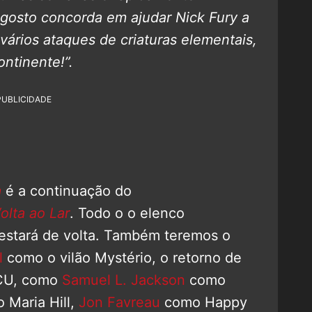
gosto concorda em ajudar Nick Fury a
 vários ataques de criaturas elementais,
ntinente!”.
PUBLICIDADE
a
é a continuação do
lta ao Lar
. Todo o o elenco
 estará de volta. Também teremos o
l
como o vilão Mystério, o retorno de
CU, como
Samuel L. Jackson
como
 Maria Hill,
Jon Favreau
como Happy