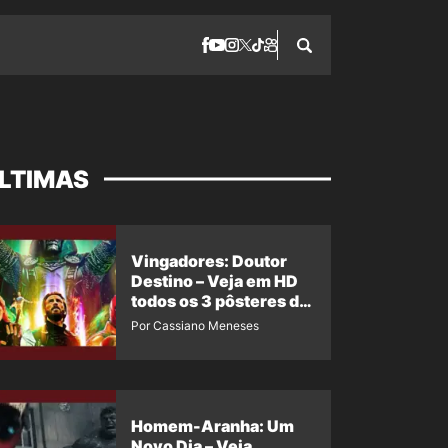
LTIMAS
Vingadores: Doutor
Destino – Veja em HD
todos os 3 pôsteres de
‘Doomsday’ + 1 imagem
Por Cassiano Meneses
oficial com os 26
heróis do filme
Homem-Aranha: Um
Novo Dia – Veja