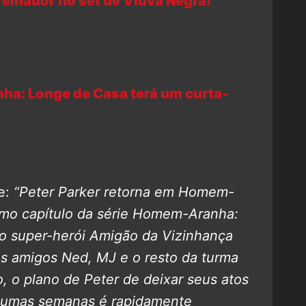
einador no set de Viúva Negra!
a: Longe de Casa terá um curta-
e:
“Peter Parker retorna em Homem-
imo capítulo da série Homem-Aranha:
co super-herói Amigão da Vizinhança
es amigos Ned, MJ e o resto da turma
, o plano de Peter de deixar seus atos
algumas semanas é rapidamente