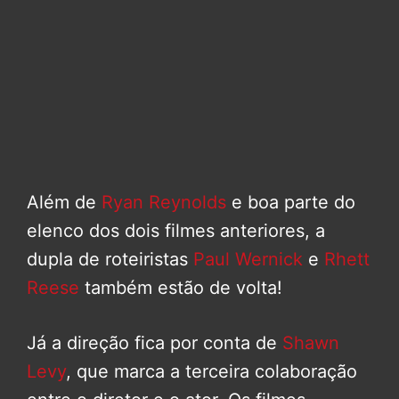
Além de
Ryan Reynolds
e boa parte do
elenco dos dois filmes anteriores, a
dupla de roteiristas
Paul Wernick
e
Rhett
Reese
também estão de volta!
Já a direção fica por conta de
Shawn
Levy
, que marca a terceira colaboração