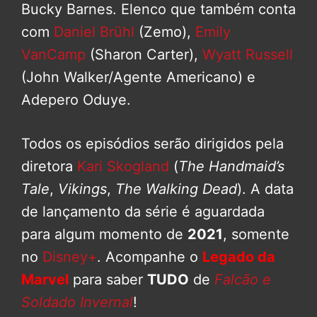
Bucky Barnes. Elenco que também conta
com
Daniel Brühl
(Zemo),
Emily
VanCamp
(Sharon Carter),
Wyatt Russell
(John Walker/Agente Americano) e
Adepero Oduye.
Todos os episódios serão dirigidos pela
diretora
Kari Skogland
(
The Handmaid’s
Tale
,
Vikings
,
The Walking Dead
). A data
de lançamento da série é aguardada
para algum momento de
2021
, somente
no
Disney+
. Acompanhe o
Legado da
Marvel
para saber
TUDO
de
Falcão e
Soldado Invernal
!