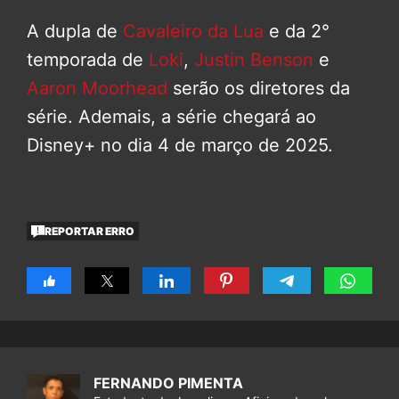
A dupla de
Cavaleiro da Lua
e da 2°
temporada de
Loki
,
Justin Benson
e
Aaron Moorhead
serão os diretores da
série. Ademais, a série chegará ao
Disney+ no dia 4 de março de 2025.
REPORTAR ERRO
FERNANDO PIMENTA