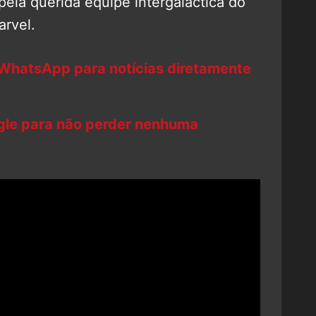
pela querida equipe intergaláctica do
rvel.
 WhatsApp para notícias diretamente
ogle para não perder nenhuma