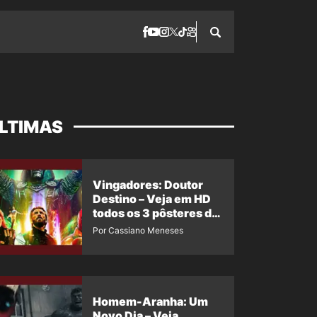
LTIMAS
Vingadores: Doutor
Destino – Veja em HD
todos os 3 pôsteres de
‘Doomsday’ + 1 imagem
Por Cassiano Meneses
oficial com os 26
heróis do filme
Homem-Aranha: Um
Novo Dia – Veja