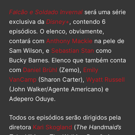
Falcão e Soldado Invernal
será uma série
exclusiva da
Disney+
, contendo 6
episódios. O elenco, obviamente,
contará com
Anthony Mackie
na pele de
Sam Wilson, e
Sebastian Stan
como
Bucky Barnes. Elenco que também conta
com
Daniel Brühl
(Zemo),
Emily
VanCamp
(Sharon Carter),
Wyatt Russell
(John Walker/Agente Americano) e
Adepero Oduye.
Todos os episódios serão dirigidos pela
diretora
Kari Skogland
(
The Handmaid’s