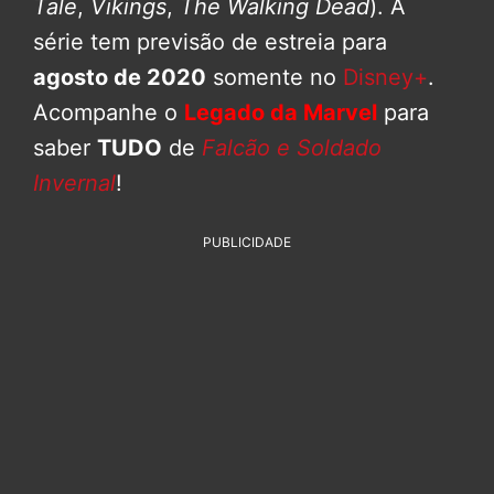
Tale
,
Vikings
,
The Walking Dead
). A
série tem previsão de estreia para
agosto de 2020
somente no
Disney+
.
Acompanhe o
Legado da Marvel
para
saber
TUDO
de
Falcão e Soldado
Invernal
!
PUBLICIDADE