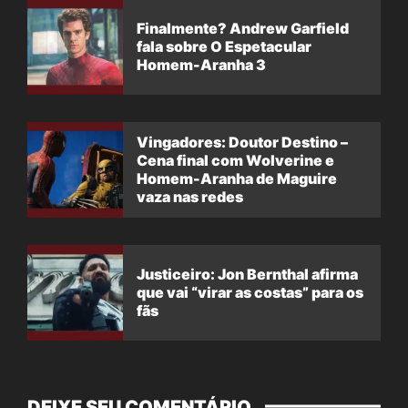
Finalmente? Andrew Garfield
fala sobre O Espetacular
Homem-Aranha 3
Vingadores: Doutor Destino –
Cena final com Wolverine e
Homem-Aranha de Maguire
vaza nas redes
Justiceiro: Jon Bernthal afirma
que vai “virar as costas” para os
fãs
DEIXE SEU COMENTÁRIO