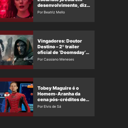
desenvolvimento, diz
insider
Por Beatriz Mello
Vingadores: Doutor
Destino – 2º trailer
oficial de ‘Doomsday’
ganha nova data para
Por Cassiano Meneses
vazar novamente
Tobey Maguire é o
Homem-Aranha da
cena pós-créditos de
Um Novo Dia?
Por Elvis de Sá