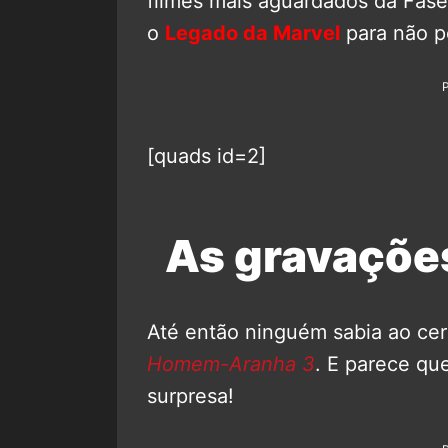
filmes mais aguardados da Fa
o
Legado da Marvel
para não p
[quads id=2]
As gravaçõe
Até então ninguém sabia ao cert
Homem-Aranha 3
. E parece qu
surpresa!