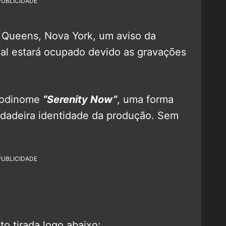
PUBLICIDADE
 Queens, Nova York, um aviso da
cal estará ocupado devido as gravações
 codinome
“Serenity Now”
, uma forma
erdadeira identidade da produção. Sem
PUBLICIDADE
to tirada logo abaixo: