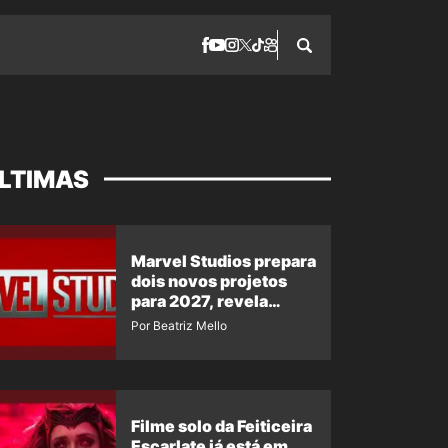
LTIMAS
Marvel Studios prepara
dois novos projetos
para 2027, revela
insider
Por Beatriz Mello
Filme solo da Feiticeira
Escarlate já está em