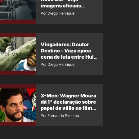
imagens oficiais
descartadas do Hulk
Por Diego Henrique
Cinza no filme
Vingadores: Doutor
Destino – Vaza épica
cena de luta entre Hulk
e o Coisa
Por Diego Henrique
X-Men: Wagner Moura
dá 1ª declaração sobre
papel de vilão no filme
da Marvel
Por Fernando Pimenta