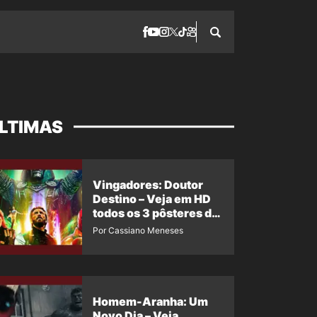
LTIMAS
Vingadores: Doutor
Destino – Veja em HD
todos os 3 pôsteres de
‘Doomsday’ + 1 imagem
Por Cassiano Meneses
oficial com os 26
heróis do filme
Homem-Aranha: Um
Novo Dia – Veja