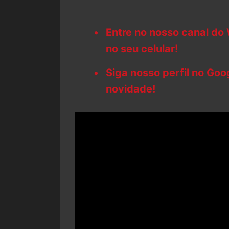
Entre no nosso canal do
no seu celular!
Siga nosso perfil no Go
novidade!