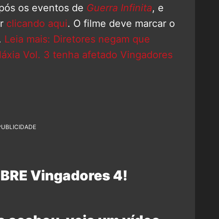
após os eventos de
Guerra Infinita
, e
er
clicando aqui
. O filme deve marcar o
.
Leia mais: Diretores negam que
láxia Vol. 3 tenha afetado Vingadores
PUBLICIDADE
BRE Vingadores 4!