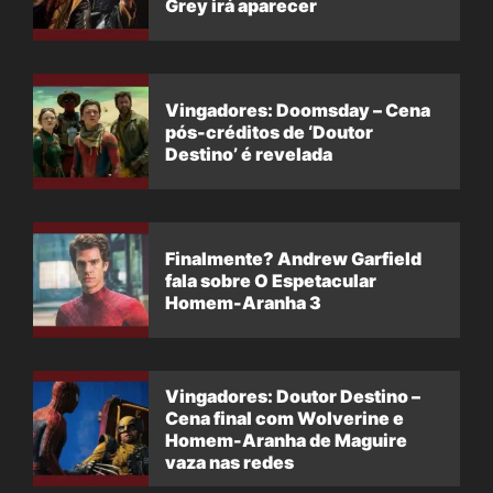
Grey irá aparecer
Vingadores: Doomsday – Cena
pós-créditos de ‘Doutor
Destino’ é revelada
Finalmente? Andrew Garfield
fala sobre O Espetacular
Homem-Aranha 3
Vingadores: Doutor Destino –
Cena final com Wolverine e
Homem-Aranha de Maguire
vaza nas redes