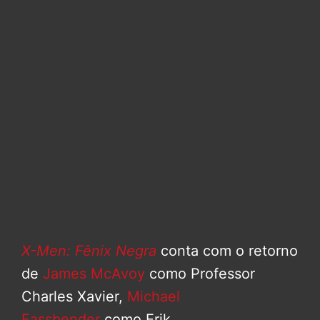
X-Men: Fênix Negra
conta com o retorno
de
James McAvoy
como Professor
Charles Xavier,
Michael
Fassbender
como Erik