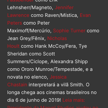
Lehnsherr/Magneto,
Jennifer
Lawrence
como Raven/Mística,
Evan
Peters
como Peter
Maximoff/Mercúrio,
Sophie Turner
como
Jean Grey/Fênix,
Nicholas
Hoult
como Hank McCoy/Fera, Tye
Sheridan como Scott
Summers/Ciclope, Alexandra Shipp
como Ororo Munroe/Tempestade, e a
novata no elenco,
Jessica
Chastain
interpretará a vilã Smith. O
longa chega aos cinemas brasileiros no
dia 6 de junho de 2019!
Leia mais:
Presidente da Marvel Studios ajudou no