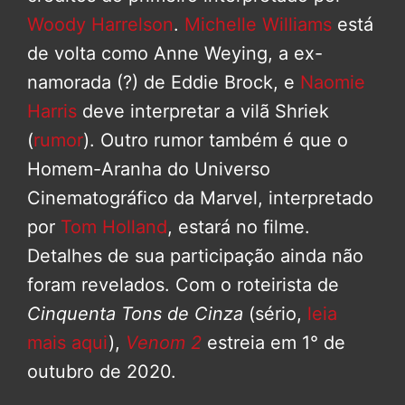
Woody Harrelson
.
Michelle Williams
está
de volta como Anne Weying, a ex-
namorada (?) de Eddie Brock, e
Naomie
Harris
deve interpretar a vilã Shriek
(
rumor
). Outro rumor também é que o
Homem-Aranha do Universo
Cinematográfico da Marvel, interpretado
por
Tom Holland
, estará no filme.
Detalhes de sua participação ainda não
foram revelados. Com o roteirista de
Cinquenta Tons de Cinza
(sério,
leia
mais aqui
),
Venom 2
estreia em 1° de
outubro de 2020.