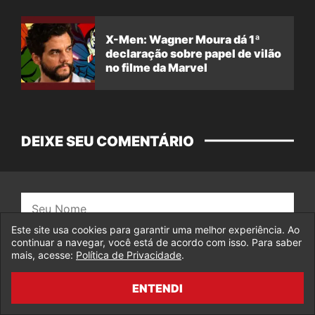
X-Men: Wagner Moura dá 1ª
declaração sobre papel de vilão
no filme da Marvel
DEIXE SEU COMENTÁRIO
Nome:
Este site usa cookies para garantir uma melhor experiência. Ao
continuar a navegar, você está de acordo com isso. Para saber
E-
mais, acesse:
Política de Privacidade
.
mail:
ENTENDI
Salvar dados neste navegador para a próxima