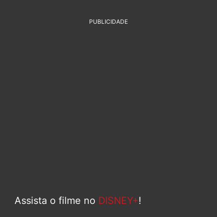
PUBLICIDADE
Assista o filme no
DISNEY+
!