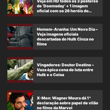
Veja em HD todos os 3 pôsteres
de ‘Doomsday’ + 1 imagem
oficial com os 26 heróis do
filme
Homem-Aranha: Um Novo Dia –
Veja imagens oficiais
descartadas do Hulk Cinza no
filme
Vingadores: Doutor Destino –
Vaza épica cena de luta entre
Hulk e o Coisa
X-Men: Wagner Moura dá 1ª
declaração sobre papel de vilão
no filme da Marvel