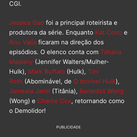
CGI.
Jessica Gao
foi a principal roteirista e
produtora da série. Enquanto
Kat Coiro
e
Anu Valia
ficaram na direção dos
episódios. O elenco conta com
Tatiana
Maslany
(Jennifer Walters/Mulher-
Hulk),
Mark Ruffalo
(Hulk),
Tim
Roth
(Abominável, de
O Incrível Hulk
),
Jameela Jamil
(Titânia),
Benedict Wong
(Wong) e
Charlie Cox
, retornando como
o Demolidor!
PUBLICIDADE