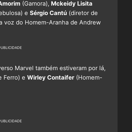
 Amorim
(Gamora),
Mckeidy Lisita
ebulosa) e
Sérgio Cantú
(diretor de
m a voz do Homem-Aranha de Andrew
PUBLICIDADE
erso Marvel também estiveram por lá,
 Ferro) e
Wirley Contaifer
(Homem-
PUBLICIDADE