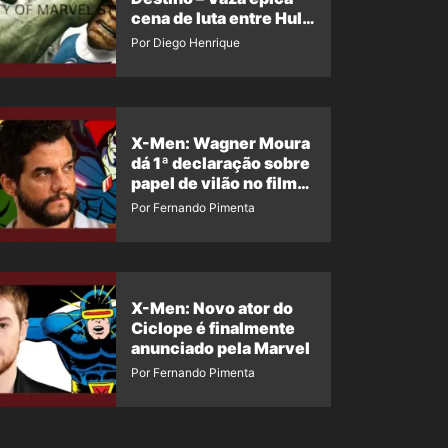
cena de luta entre Hulk
e o Coisa
Por Diego Henrique
X-Men: Wagner Moura
dá 1ª declaração sobre
papel de vilão no filme
da Marvel
Por Fernando Pimenta
X-Men: Novo ator do
Ciclope é finalmente
anunciado pela Marvel
Por Fernando Pimenta