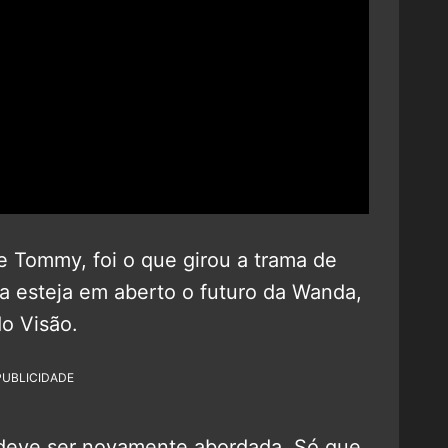
 e Tommy, foi o que girou a trama de
a esteja em aberto o futuro da Wanda,
do Visão.
PUBLICIDADE
 deve ser novamente abordada. Só que