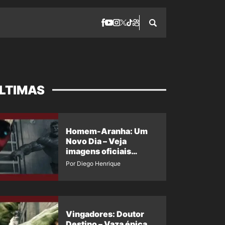
LTIMAS
Homem-Aranha: Um
Novo Dia – Veja
imagens oficiais
descartadas do Hulk
Por Diego Henrique
Cinza no filme
Vingadores: Doutor
Destino – Vaza épica