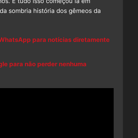
os. E tudo isso começou lá em
da sombria história dos gêmeos da
 WhatsApp para notícias diretamente
ogle para não perder nenhuma