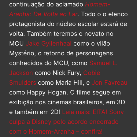
continuação do aclamado
Homem-
Aranha: De Volta ao Lar
. Todo o o elenco
protagonista do núcleo escolar estará de
volta. Também teremos o novato no
MCU
Jake Gyllenhaal
como o vilão
Mystério, o retorno de personagens
conhecidos do MCU, como
Samuel L.
Jackson
como Nick Fury,
Cobie
Smulders
como Maria Hill, e
Jon Favreau
como Happy Hogan. O filme segue em
exibição nos cinemas brasileiros, em 3D
e também em 2D!
Leia mais: EITA! Sony
culpa a Disney pelo acordo encerrado
com o Homem-Aranha – confira!