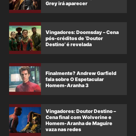
Grey irá aparecer
Vingadores: Doomsday – Cena
pós-créditos de ‘Doutor
Destino’ é revelada
Finalmente? Andrew Garfield
fala sobre O Espetacular
Homem-Aranha 3
Vingadores: Doutor Destino –
Cena final com Wolverine e
Homem-Aranha de Maguire
vaza nas redes