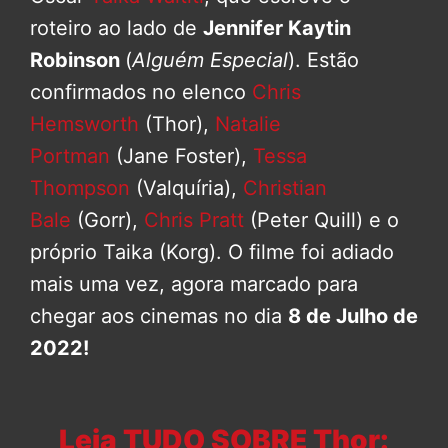
roteiro ao lado de
Jennifer Kaytin
Robinson
(
Alguém Especial
). Estão
confirmados no elenco
Chris
Hemsworth
(Thor),
Natalie
Portman
(Jane Foster),
Tessa
Thompson
(Valquíria),
Christian
Bale
(Gorr),
Chris Pratt
(Peter Quill) e o
próprio Taika (Korg). O filme foi adiado
mais uma vez, agora marcado para
chegar aos cinemas no dia
8 de Julho de
2022!
Leia TUDO SOBRE Thor: