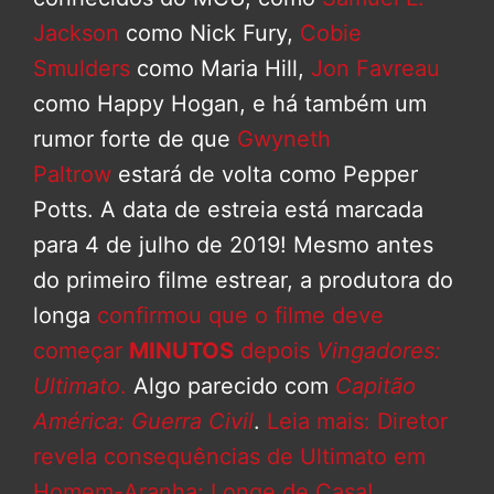
Jackson
como Nick Fury,
Cobie
Smulders
como Maria Hill,
Jon Favreau
como Happy Hogan, e há também um
rumor forte de que
Gwyneth
Paltrow
estará de volta como Pepper
Potts. A data de estreia está marcada
para 4 de julho de 2019! Mesmo antes
do primeiro filme estrear, a produtora do
longa
confirmou que o filme deve
começar
MINUTOS
depois
Vingadores:
Ultimato
.
Algo parecido com
Capitão
América: Guerra Civil
.
Leia mais: Diretor
revela consequências de Ultimato em
Homem-Aranha: Longe de Casa!