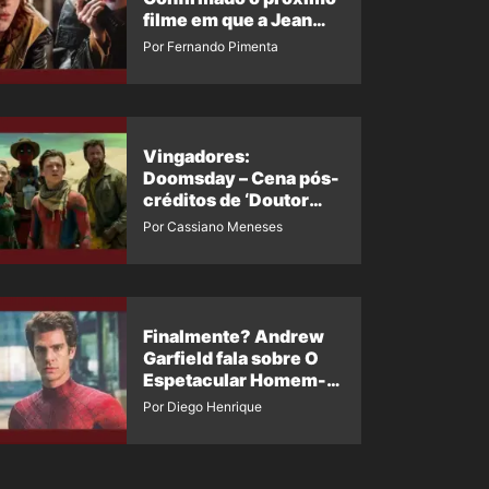
filme em que a Jean
Grey irá aparecer
Por Fernando Pimenta
Vingadores:
Doomsday – Cena pós-
créditos de ‘Doutor
Destino’ é revelada
Por Cassiano Meneses
Finalmente? Andrew
Garfield fala sobre O
Espetacular Homem-
Aranha 3
Por Diego Henrique