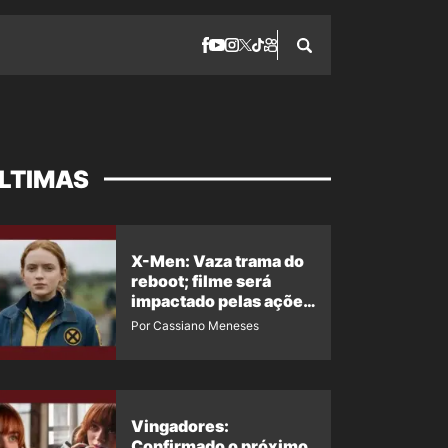
LTIMAS
X-Men: Vaza trama do
reboot; filme será
impactado pelas ações
de Jean Grey em
Por Cassiano Meneses
Homem-Aranha 4
Vingadores:
Confirmado o próximo