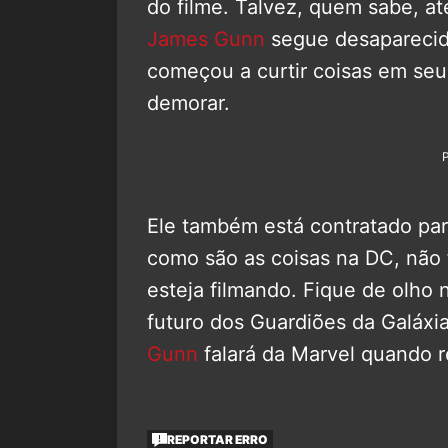
do filme. Talvez, quem sabe, a
James Gunn
segue desaparecid
começou a curtir coisas em seu
demorar.
Ele também está contratado pa
como são as coisas na DC, não 
esteja filmando. Fique de olho
futuro dos Guardiões da Galáx
Gunn
falará da Marvel quando re
REPORTAR ERRO