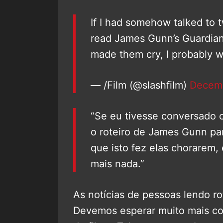
If I had somehow talked to
read James Gunn’s Guardians
made them cry, I probably w
— /Film (@slashfilm)
Decemb
“Se eu tivesse conversado 
o roteiro de James Gunn pa
que isto fez elas chorarem,
mais nada.”
As notícias de pessoas lendo r
Devemos esperar muito mais coi