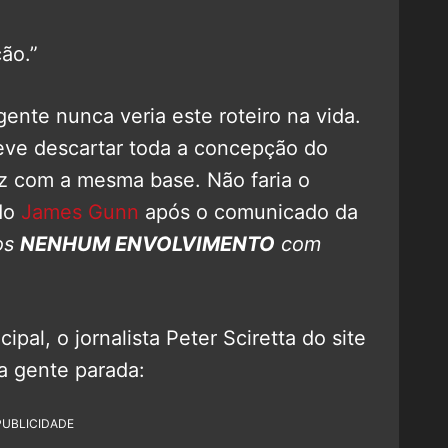
ão.”
ente nunca veria este roteiro na vida.
eve descartar toda a concepção do
vez com a mesma base. Não faria o
 do
James Gunn
após o comunicado da
os
NENHUM ENVOLVIMENTO
com
ipal, o jornalista Peter Sciretta do site
a gente parada:
PUBLICIDADE