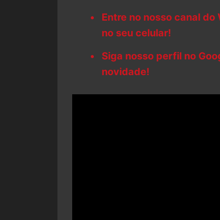
Entre no nosso canal do
no seu celular!
Siga nosso perfil no Go
novidade!