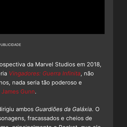
PUBLICIDADE
rospectiva da Marvel Studios em 2018,
eria
Vingadores: Guerra Infinita
, não
nos, nada seria tão poderoso e
e
James Gunn
.
dirigiu ambos
Guardiões da Galáxia
. O
rsonagens, fracassados e cheios de