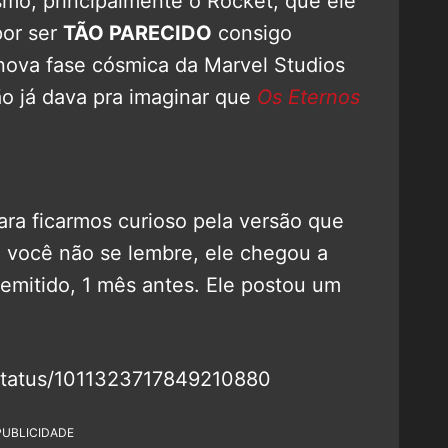
smo, principalmente o Rocket, que ele
por ser
TÃO PARECIDO
consigo
nova fase cósmica da Marvel Studios
ão já dava pra imaginar que
Os Eternos
ra ficarmos curioso pela versão que
 você não se lembre, ele chegou a
 demitido, 1 mês antes. Ele postou um
/status/1011323717849210880
PUBLICIDADE