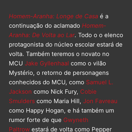
Homem-Aranha: Longe de Casa
é a
continuação do aclamado
Homem-
Aranha: De Volta ao Lar
. Todo o o elenco
protagonista do núcleo escolar estará de
volta. Também teremos o novato no
MCU
Jake Gyllenhaal
como o vilão
Mystério, o retorno de personagens
conhecidos do MCU, como
Samuel L.
Jackson
como Nick Fury,
Cobie
Smulders
como Maria Hill,
Jon Favreau
como Happy Hogan, e há também um
rumor forte de que
Gwyneth
Paltrow
estará de volta como Pepper