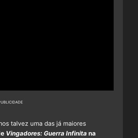
PUBLICIDADE
emos talvez uma das já maiores
de
Vingadores: Guerra Infinita
na