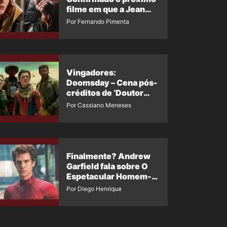
filme em que a Jean
Grey irá aparecer
Por Fernando Pimenta
Vingadores:
Doomsday – Cena pós-
créditos de ‘Doutor
Destino’ é revelada
Por Cassiano Meneses
Finalmente? Andrew
Garfield fala sobre O
Espetacular Homem-
Aranha 3
Por Diego Henrique