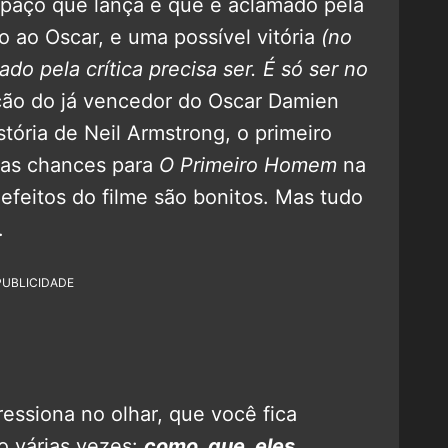
espaço que lança e que é aclamado pela
ão ao Oscar, e uma possível vitória
(no
do pela crítica precisa ser. É só ser no
ção do já vencedor do Oscar Damien
tória de Neil Armstrong, o primeiro
tas chances para
O Primeiro Homem
na
 efeitos do filme são bonitos. Mas tudo
.
PUBLICIDADE
essiona no olhar, que você fica
o várias vezes:
como. que. eles.