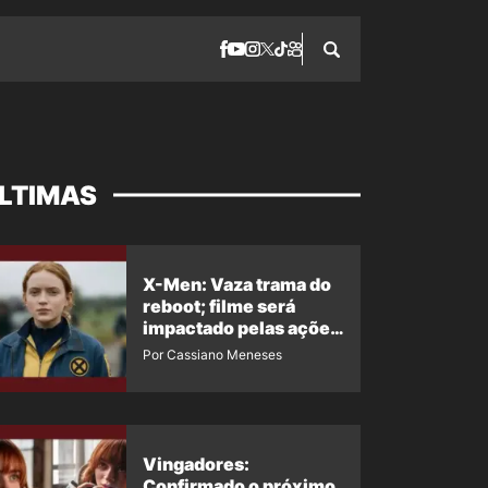
LTIMAS
X-Men: Vaza trama do
reboot; filme será
impactado pelas ações
de Jean Grey em
Por Cassiano Meneses
Homem-Aranha 4
Vingadores:
Confirmado o próximo