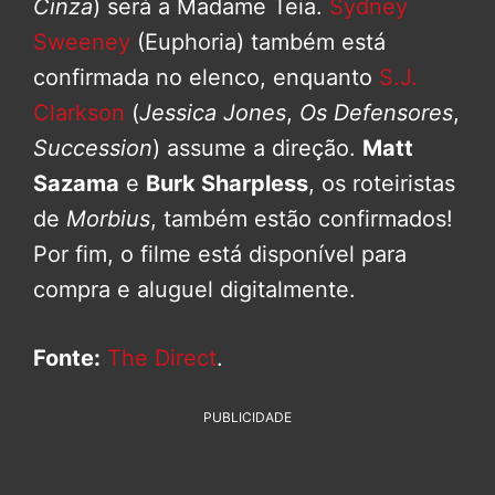
Cinza
) será a Madame Teia.
Sydney
Sweeney
(Euphoria) também está
confirmada no elenco, enquanto
S.J.
Clarkson
(
Jessica Jones
,
Os Defensores
,
Succession
) assume a direção.
Matt
Sazama
e
Burk Sharpless
, os roteiristas
de
Morbius
, também estão confirmados!
Por fim, o filme está disponível para
compra e aluguel digitalmente.
Fonte:
The Direct
.
PUBLICIDADE