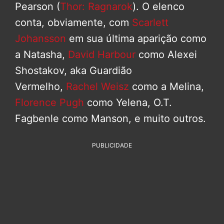
Pearson (
Thor: Ragnarok
). O elenco
conta, obviamente, com
Scarlett
Johansson
em sua última aparição como
a Natasha,
David Harbour
como Alexei
Shostakov, aka Guardião
Vermelho,
Rachel Weisz
como a Melina,
Florence Pugh
como Yelena, O.T.
Fagbenle como Manson, e muito outros.
PUBLICIDADE