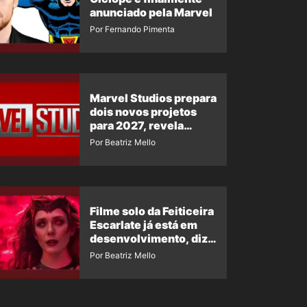
anunciado pela Marvel
Por Fernando Pimenta
Marvel Studios prepara
dois novos projetos
para 2027, revela
insider
Por Beatriz Mello
Filme solo da Feiticeira
Escarlate já está em
desenvolvimento, diz
insider
Por Beatriz Mello