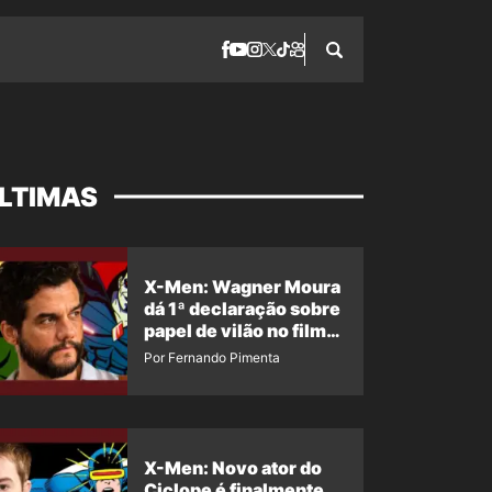
LTIMAS
X-Men: Wagner Moura
dá 1ª declaração sobre
papel de vilão no filme
da Marvel
Por Fernando Pimenta
X-Men: Novo ator do
Ciclope é finalmente