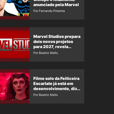
anunciado pela Marvel
Por Fernando Pimenta
Marvel Studios prepara
dois novos projetos
para 2027, revela
insider
Por Beatriz Mello
Filme solo da Feiticeira
Escarlate já está em
desenvolvimento, diz
insider
Por Beatriz Mello