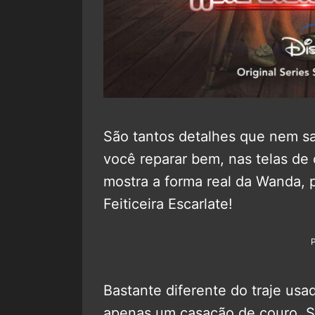
São tantos detalhes que nem 
você reparar bem, nas telas de
mostra a forma real da Wanda,
Feiticeira Escarlate!
Bastante diferente do traje us
apenas um casacão de couro. S