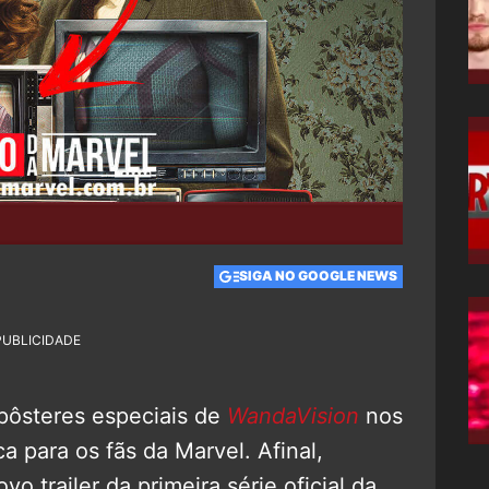
SIGA NO GOOGLE NEWS
PUBLICIDADE
pôsteres especiais de
WandaVision
nos
ca para os fãs da Marvel. Afinal,
o trailer da primeira série oficial da