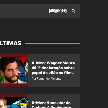
LTIMAS
X-Men: Wagner Moura
dá 1ª declaração sobre
papel de vilão no filme
da Marvel
Por Fernando Pimenta
X-Men: Novo ator do
Ciclope é finalmente