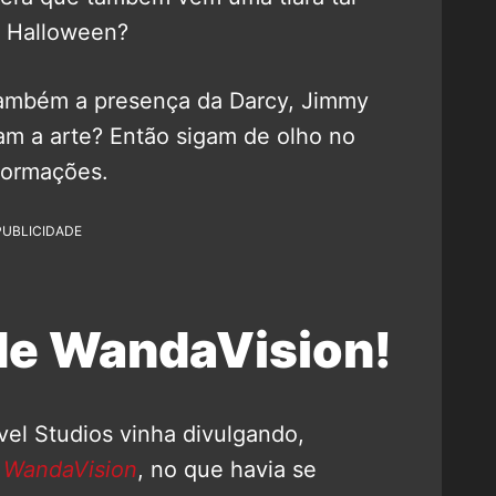
e Halloween?
também a presença da Darcy, Jimmy
m a arte? Então sigam de olho no
formações.
PUBLICIDADE
 de WandaVision!
el Studios vinha divulgando,
e
WandaVision
, no que havia se