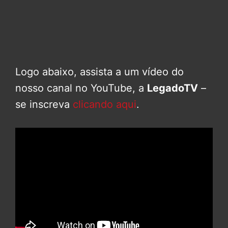
Logo abaixo, assista a um vídeo do
nosso canal no YouTube, a
LegadoTV
–
se inscreva
clicando aqui
.