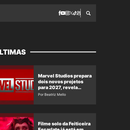
LTIMAS
Marvel Studios prepara
dois novos projetos
para 2027, revela
insider
Por Beatriz Mello
Filme solo da Feiticeira
Escarlate já está em