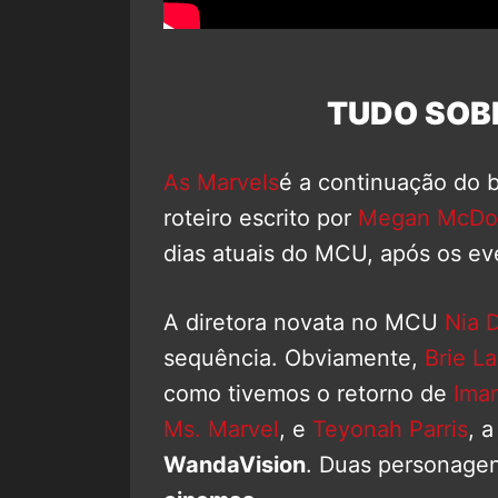
TUDO SOB
As Marvels
é a continuação do b
roteiro escrito por
Megan McDo
dias atuais do MCU, após os e
A diretora novata no MCU
Nia 
sequência. Obviamente,
Brie L
como tivemos o retorno de
Iman
Ms. Marvel
, e
Teyonah Parris
, 
WandaVision
. Duas personagen