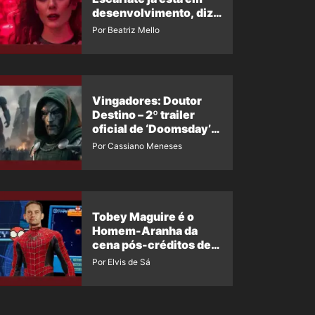
desenvolvimento, diz
insider
Por Beatriz Mello
Vingadores: Doutor
Destino – 2º trailer
oficial de ‘Doomsday’
ganha nova data para
Por Cassiano Meneses
vazar novamente
Tobey Maguire é o
Homem-Aranha da
cena pós-créditos de
Um Novo Dia?
Por Elvis de Sá