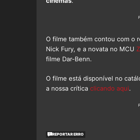
cinemas
.
O filme também contou com o 
Nick Fury, e a novata no MCU
Z
filme Dar-Benn.
O filme está disponível no catá
a nossa crítica
clicando aqui
.
REPORTAR ERRO