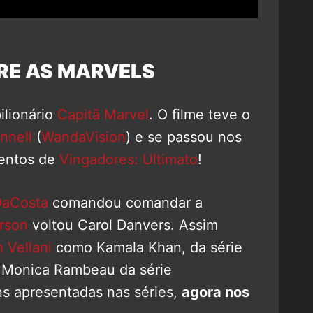
RE AS MARVELS
ilionário
Capitã Marvel
. O filme teve o
nnell
(
WandaVision
) e se passou nos
ventos de
Vingadores: Ultimato
!
DaCosta
comandou comandar a
arson
voltou Carol Danvers. Assim
 Vellani
como Kamala Khan, da série
a Monica Rambeau da série
s apresentadas nas séries,
agora nos