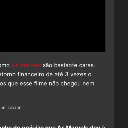
como
As Marvels
são bastante caras.
etorno financeiro de até 3 vezes o
os que esse filme não chegou nem
PUBLICIDADE
nho do prejuízo que As Marvels deu à