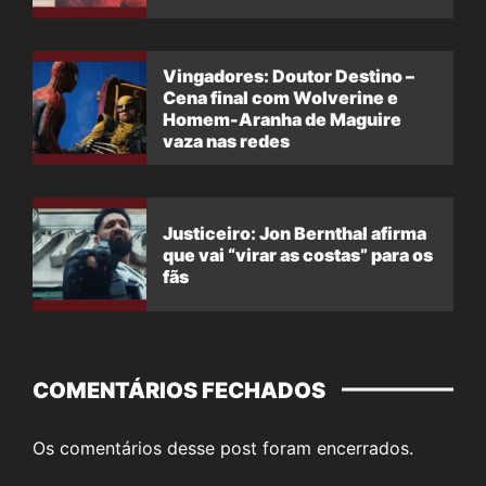
Vingadores: Doutor Destino –
Cena final com Wolverine e
Homem-Aranha de Maguire
vaza nas redes
Justiceiro: Jon Bernthal afirma
que vai “virar as costas” para os
fãs
COMENTÁRIOS FECHADOS
Os comentários desse post foram encerrados.