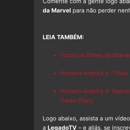
Comente com a gente logo abaix
da Marvel
para não perder nen
LEIA TAMBÉM:
Todos os filmes da Marve
Homem-Aranha 4: Título pr
Homem-Aranha 4: Marvel 
Gwen Stacy
Logo abaixo, assista a um víde
a
LegadoTV
– e aliás, se inscr