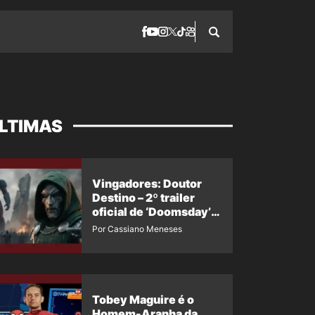
LTIMAS
Vingadores: Doutor
Destino – 2º trailer
oficial de ‘Doomsday’
ganha nova data para
Por Cassiano Meneses
vazar novamente
Tobey Maguire é o
Homem-Aranha da