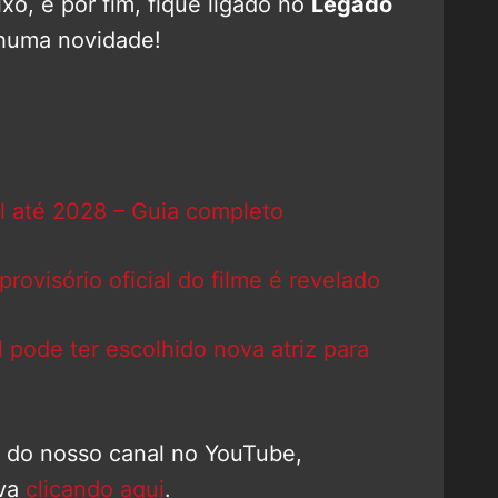
o, e por fim, fique ligado no
Legado
huma novidade!
l até 2028 – Guia completo
ovisório oficial do filme é revelado
pode ter escolhido nova atriz para
o do nosso canal no YouTube,
eva
clicando aqui
.