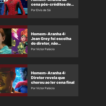
cena pós-créditos de
Um Novo Dia?
Por Elvis de Sá
Homem-Aranha 4:
Jean Grey foi escolha
do diretor, não
imposição da Marvel
Por Victor Palácio
Homem-Aranha 4:
Diretor revela que
chorou ao ler cena final
Por Victor Palácio