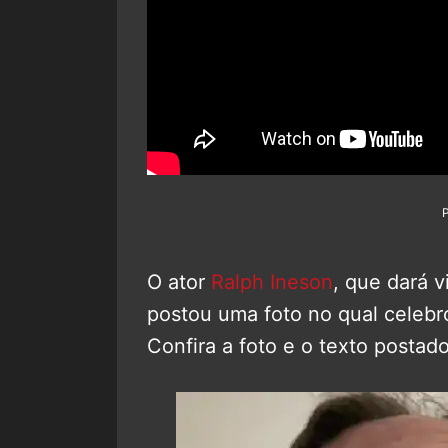
O ator
Ralph Ineson
, que dará v
postou uma foto no qual celebro
Confira a foto e o texto postado