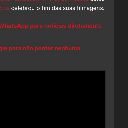
ctus
celebrou o fim das suas filmagens.
 WhatsApp para notícias diretamente
ogle para não perder nenhuma