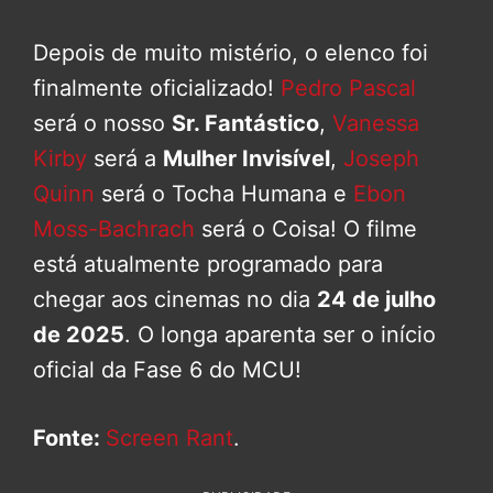
Depois de muito mistério, o elenco foi
finalmente oficializado!
Pedro Pascal
será o nosso
Sr. Fantástico
,
Vanessa
Kirby
será a
Mulher Invisível
,
Joseph
Quinn
será o Tocha Humana e
Ebon
Moss-Bachrach
será o Coisa! O filme
está atualmente programado para
chegar aos cinemas no dia
24 de julho
de 2025
. O longa aparenta ser o início
oficial da Fase 6 do MCU!
Fonte:
Screen Rant
.