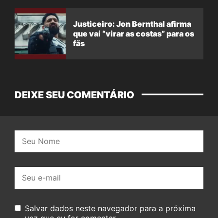
Justiceiro: Jon Bernthal afirma
que vai “virar as costas” para os
fãs
DEIXE SEU COMENTÁRIO
Nome:
E-
mail:
Salvar dados neste navegador para a próxima
vez que eu for comentar.