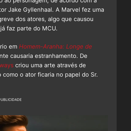
do ao personagem, de acordo com a
tor Jake Gyllenhaal. A Marvel fez uma
greve dos atores, algo que causou
 já faz parte do MCU.
ério em
Homem-Aranha: Longe de
ente causaria estranhamento. De
lways
criou uma arte através de
o como o ator ficaria no papel do Sr.
PUBLICIDADE