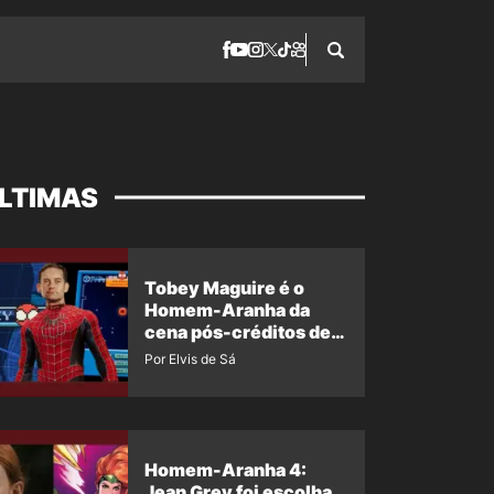
LTIMAS
Tobey Maguire é o
Homem-Aranha da
cena pós-créditos de
Um Novo Dia?
Por Elvis de Sá
Homem-Aranha 4:
Jean Grey foi escolha