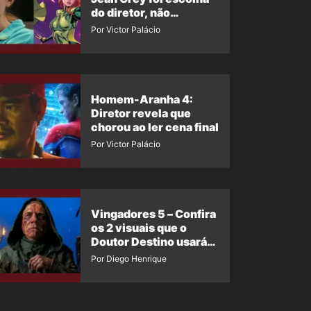
do diretor, não
imposição da Marvel
Por Victor Palácio
Homem-Aranha 4:
Diretor revela que
chorou ao ler cena final
Por Victor Palácio
Vingadores 5 – Confira
os 2 visuais que o
Doutor Destino usará
no filme
Por Diego Henrique