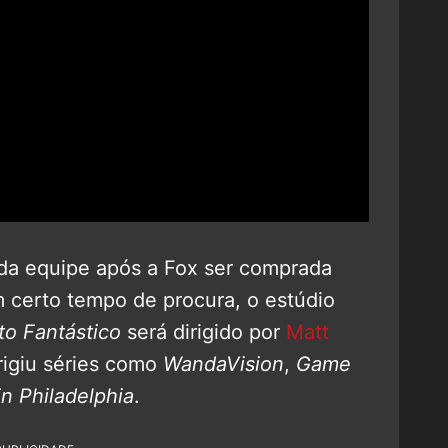
 da equipe após a Fox ser comprada
 certo tempo de procura, o estúdio
to Fantástico
será dirigido por
Matt
rigiu séries como
WandaVision
,
Game
in Philadelphia
.