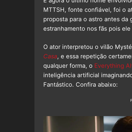
E agora o último nome envolvi
MTTSH, fonte confiável, foi o a
proposta para o astro antes da 
estranhamento nos fãs pois ele
O ator interpretou o vilão Myst
Casa
, e essa repetição certam
qualquer forma, o
Everything A
inteligência artificial imaginand
Fantástico. Confira abaixo: