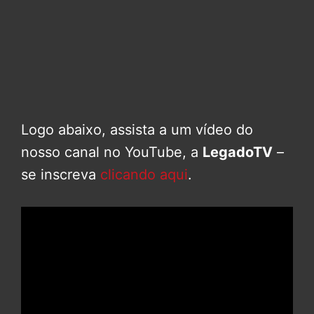
Logo abaixo, assista a um vídeo do
nosso canal no YouTube, a
LegadoTV
–
se inscreva
clicando aqui
.