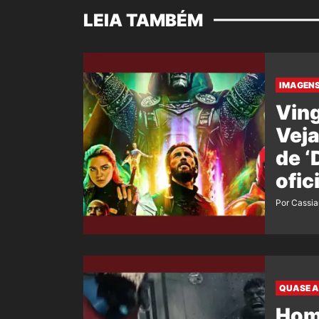
LEIA TAMBÉM
IMAGENS
Ving
Veja
de 
ofic
film
Por Cassi
QUASE A
Hom