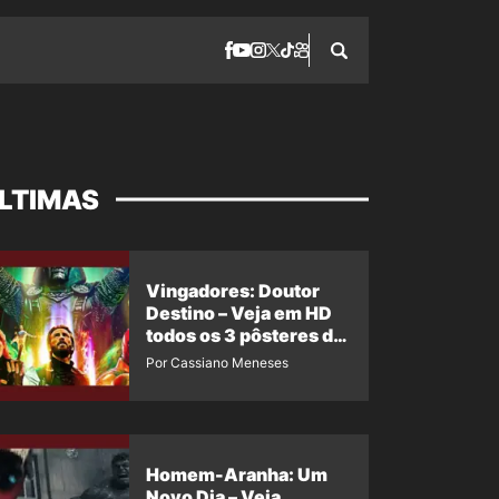
LTIMAS
Vingadores: Doutor
Destino – Veja em HD
todos os 3 pôsteres de
‘Doomsday’ + 1 imagem
Por Cassiano Meneses
oficial com os 26
heróis do filme
Homem-Aranha: Um
Novo Dia – Veja