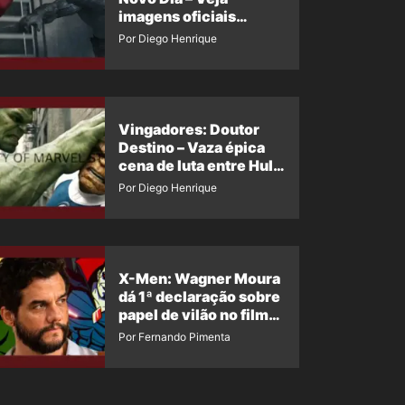
imagens oficiais
descartadas do Hulk
Por Diego Henrique
Cinza no filme
Vingadores: Doutor
Destino – Vaza épica
cena de luta entre Hulk
e o Coisa
Por Diego Henrique
X-Men: Wagner Moura
dá 1ª declaração sobre
papel de vilão no filme
da Marvel
Por Fernando Pimenta