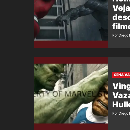
Veja
desc
film
Por Diego 
CENA V
Ving
Vaza
Hulk
Por Diego 