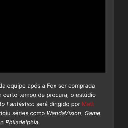
 da equipe após a Fox ser comprada
 certo tempo de procura, o estúdio
to Fantástico
será dirigido por
Matt
rigiu séries como
WandaVision
,
Game
in Philadelphia
.