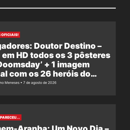
 OFICIAIS!
adores: Doutor Destino –
 em HD todos os 3 pôsteres
‘Doomsday’ + 1 imagem
ial com os 26 heróis do
e
ano Meneses
7 de agosto de 2026
PARECEU...
em-Aranha: Um Novo Dia –