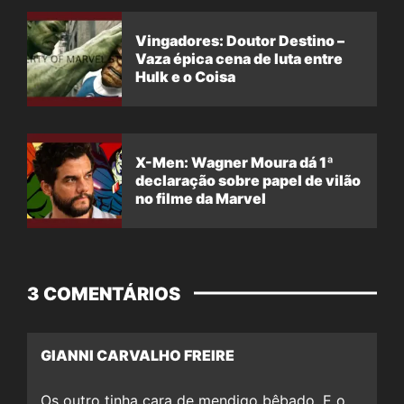
Vingadores: Doutor Destino –
Vaza épica cena de luta entre
Hulk e o Coisa
X-Men: Wagner Moura dá 1ª
declaração sobre papel de vilão
no filme da Marvel
3 COMENTÁRIOS
GIANNI CARVALHO FREIRE
Os outro tinha cara de mendigo bêbado. E o