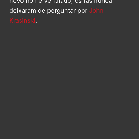
novo nome ventilado, os fãs nunca
deixaram de perguntar por
John
Krasinski
.