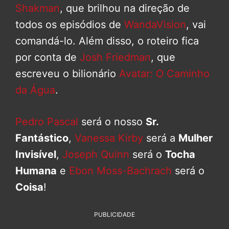
Shakman
, que brilhou na direção de
todos os episódios de
WandaVision
, vai
comandá-lo. Além disso, o roteiro fica
por conta de
Josh Friedman
, que
escreveu o bilionário
Avatar: O Caminho
da Água
.
Pedro Pascal
será o nosso
Sr.
Fantástico
,
Vanessa Kirby
será a
Mulher
Invisível
,
Joseph Quinn
será o
Tocha
Humana
e
Ebon Moss-Bachrach
será o
Coisa
!
PUBLICIDADE