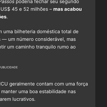
 Passos
poderia fechar seu segundo
e US$ 45 e 52 milhões –
mas acabou
ões
.
 uma bilheteria doméstica total de
s — um número considerável, mas
ntir um caminho tranquilo rumo ao
PUBLICIDADE
 MCU geralmente contam com uma força
m manter uma boa estabilidade nas
arem lucrativos.