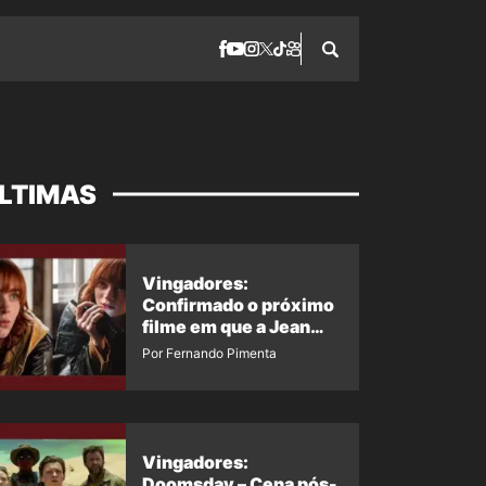
LTIMAS
Vingadores:
Confirmado o próximo
filme em que a Jean
Grey irá aparecer
Por Fernando Pimenta
Vingadores:
Doomsday – Cena pós-