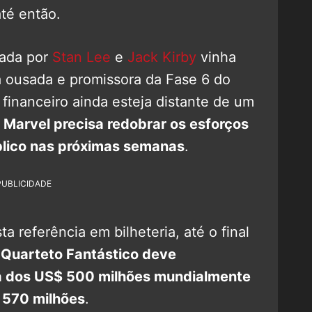
té então.
iada por
Stan Lee
e
Jack Kirby
vinha
 ousada e promissora da Fase 6 do
inanceiro ainda esteja distante de um
a Marvel precisa redobrar os esforços
blico nas próximas semanas
.
PUBLICIDADE
ista referência em bilheteria, até o final
,
Quarteto Fantástico deve
a dos US$ 500 milhões mundialmente
 570 milhões
.