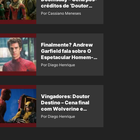
créditos de ‘Doutor
Destino’ é revelada
Por Cassiano Meneses
Finalmente? Andrew
Garfield fala sobre O
Espetacular Homem-
Aranha 3
Por Diego Henrique
Vingadores: Doutor
Destino – Cena final
com Wolverine e
Homem-Aranha de
Por Diego Henrique
Maguire vaza nas
redes