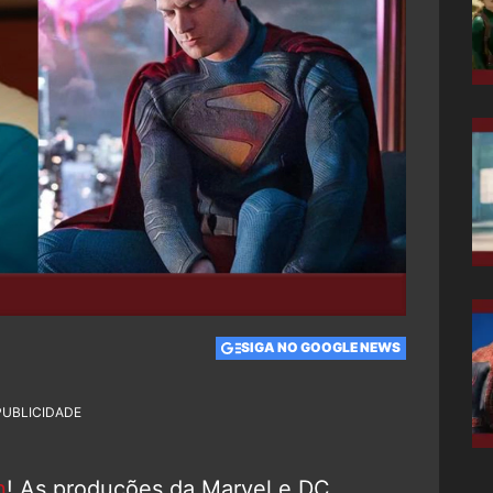
SIGA NO GOOGLE NEWS
PUBLICIDADE
n
! As produções da Marvel e DC,