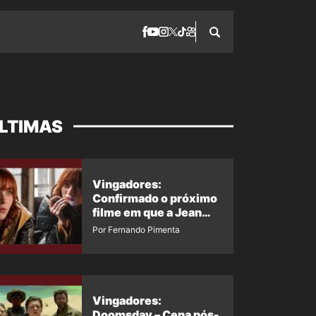
LTIMAS
Vingadores:
Confirmado o próximo
filme em que a Jean
Grey irá aparecer
Por Fernando Pimenta
Vingadores:
Doomsday – Cena pós-