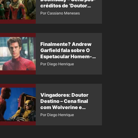
créditos de ‘Doutor
Destino’ é revelada
Por Cassiano Meneses
Finalmente? Andrew
Garfield fala sobre O
Espetacular Homem-
Aranha 3
Por Diego Henrique
Vingadores: Doutor
Destino – Cena final
com Wolverine e
Homem-Aranha de
Por Diego Henrique
Maguire vaza nas
redes