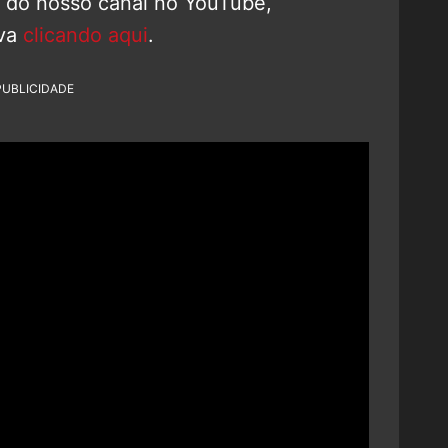
o do nosso canal no YouTube,
eva
clicando aqui
.
PUBLICIDADE