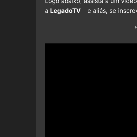
Logo abaixo, assista a um víde
a
LegadoTV
– e aliás, se inscr