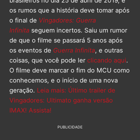
brasileiros no dia 25 de abril de 2019, e
os rumos que a história deve tomar após
o final de
Vingadores: Guerra
Infinita
seguem incertos. Saiu um rumor
de que o filme se passará 5 anos após
os eventos de
Guerra Infinita
, e outras
coisas, que você pode ler
clicando aqui
.
O filme deve marcar o fim do MCU como
conhecemos, e o início de uma nova
geração.
Leia mais: Último trailer de
Vingadores: Ultimato ganha versão
IMAX! Assista!
PUBLICIDADE